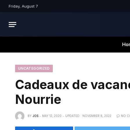
Friday, August 7
Ho
UNCATEGORIZED
Cadeaux de vacance
Nourrie
BY
JOS
MAY 12, 2020
UPDATED:
NOVEMBER 8, 2022
NO C