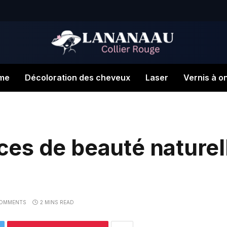
me
Décoloration des cheveux
Laser
Vernis à o
s de beauté naturell
OMMENTS
2 MINS READ