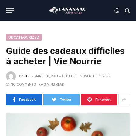
UNCATEGORIZED
Guide des cadeaux difficiles
à acheter | Vie Nourrie
BY
JOS
MARCH 8, 2021
UPDATED:
NOVEMBER 8, 2022
NO COMMENTS
3 MINS READ
Facebook
Twitter
Pinterest