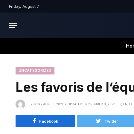
Friday, August 7
Ho
UNCATEGORIZED
Les favoris de l’éq
BY
JOS
JUNE 8, 2022
UPDATED:
NOVEMBER 8, 2022
NO 
Facebook
Twitter