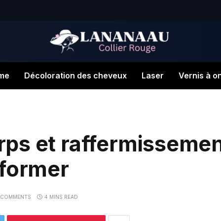
me
Décoloration des cheveux
Laser
Vernis à o
ps et raffermissement
aformer
 COMMENTS
4 MINS READ