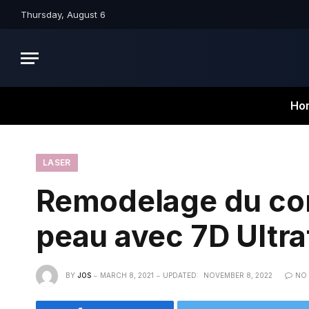
Thursday, August 6
Ho
LASER
Remodelage du cor
peau avec 7D Ultr
BY
JOS
MARCH 8, 2021
UPDATED:
NOVEMBER 8, 2022
NO